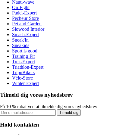
Nauti-wave
On-Fight
Padel-Expert
Pecheur-Store
Pet and Garden
Slowood Interior
Smash-Expert
Sneak'In
Sneakids
Sport is good
Training-Fit
Trek-Expert
Triathlon-Expert
TripnBikers
Vélo-Store
Winter-Expert
Tilmeld dig vores nyhedsbrev
Få 10 % rabat ved at tilmelde dig vores nyhedsbrev
Tilmeld dig
Hold kontakten