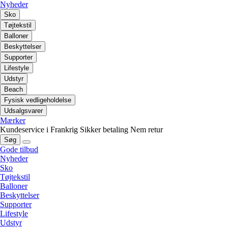
Nyheder
Sko
Tøjtekstil
Balloner
Beskyttelser
Supporter
Lifestyle
Udstyr
Beach
Fysisk vedligeholdelse
Udsalgsvarer
Mærker
Kundeservice i Frankrig
Sikker betaling
Nem retur
Søg
Gode tilbud
Nyheder
Sko
Tøjtekstil
Balloner
Beskyttelser
Supporter
Lifestyle
Udstyr