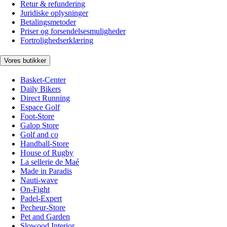
Retur & refundering
Juridiske oplysninger
Betalingsmetoder
Priser og forsendelsesmuligheder
Fortrolighedserklæring
Vores butikker
Basket-Center
Daily Bikers
Direct Running
Espace Golf
Foot-Store
Galop Store
Golf and co
Handball-Store
House of Rugby
La sellerie de Maé
Made in Paradis
Nauti-wave
On-Fight
Padel-Expert
Pecheur-Store
Pet and Garden
Slowood Interior