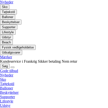
Nyheder
Sko
Tøjtekstil
Balloner
Beskyttelser
Supporter
Lifestyle
Udstyr
Beach
Fysisk vedligeholdelse
Udsalgsvarer
Mærker
Kundeservice i Frankrig
Sikker betaling
Nem retur
Søg
Gode tilbud
Nyheder
Sko
Tøjtekstil
Balloner
Beskyttelser
Supporter
Lifestyle
Udstyr