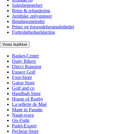
Salgsbetingelser
Retur & refundering
Juridiske oplysninger
Betalingsmetoder
Priser og forsendelsesmuligheder
Fortrolighedserklæring
Vores butikker
Basket-Center
Daily Bikers
Direct Running
Espace Golf
Foot-Store
Galop Store
Golf and co
Handball-Store
House of Rugby
La sellerie de Maé
Made in Paradis
Nauti-wave
On-Fight
Padel-Expert
Pecheur-Store