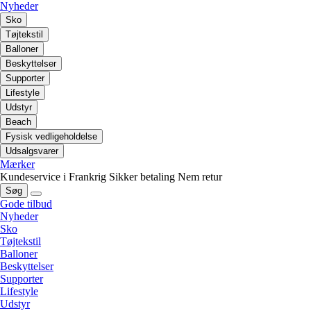
Nyheder
Sko
Tøjtekstil
Balloner
Beskyttelser
Supporter
Lifestyle
Udstyr
Beach
Fysisk vedligeholdelse
Udsalgsvarer
Mærker
Kundeservice i Frankrig
Sikker betaling
Nem retur
Søg
Gode tilbud
Nyheder
Sko
Tøjtekstil
Balloner
Beskyttelser
Supporter
Lifestyle
Udstyr