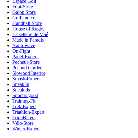
Espace Golf
Foot-Store
Galop Store
Golf and co
Handball-Store
House of Rugby
La sellerie de Maé
Made in Paradis
Nauti-wave
On-Fight
Padel-Expert
Pecheur-Store
Pet and Garden
Slowood Interior
Smash-Expert
Sneak'In
Sneakids
Sport is good
Training-Fit
Trek-Expert
Triathlon-Expert
TripnBikers
Vélo-Store
Winter-Expert