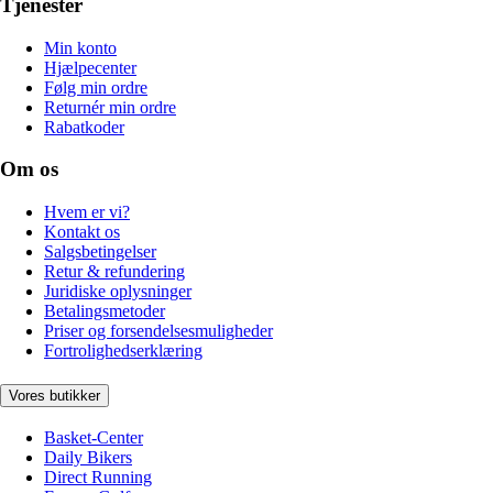
Tjenester
Min konto
Hjælpecenter
Følg min ordre
Returnér min ordre
Rabatkoder
Om os
Hvem er vi?
Kontakt os
Salgsbetingelser
Retur & refundering
Juridiske oplysninger
Betalingsmetoder
Priser og forsendelsesmuligheder
Fortrolighedserklæring
Vores butikker
Basket-Center
Daily Bikers
Direct Running