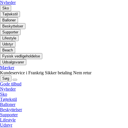
Nyheder
Sko
Tøjtekstil
Balloner
Beskyttelser
Supporter
Lifestyle
Udstyr
Beach
Fysisk vedligeholdelse
Udsalgsvarer
Mærker
Kundeservice i Frankrig
Sikker betaling
Nem retur
Søg
Gode tilbud
Nyheder
Sko
Tøjtekstil
Balloner
Beskyttelser
Supporter
Lifestyle
Udstyr