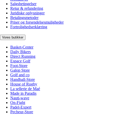
Salgsbetingelser
Retur & refundering
Juridiske oplysninger
Betalingsmetoder
Priser og forsendelsesmuligheder
Fortrolighedserklæring
Vores butikker
Basket-Center
Daily Bikers
Direct Running
Espace Golf
Foot-Store
Galop Store
Golf and co
Handball-Store
House of Rugby
La sellerie de Maé
Made in Paradis
Nauti-wave
On-Fight
Padel-Expert
Pecheur-Store