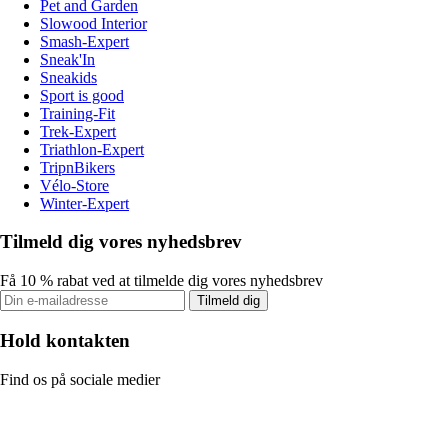
Pet and Garden
Slowood Interior
Smash-Expert
Sneak'In
Sneakids
Sport is good
Training-Fit
Trek-Expert
Triathlon-Expert
TripnBikers
Vélo-Store
Winter-Expert
Tilmeld dig vores nyhedsbrev
Få 10 % rabat ved at tilmelde dig vores nyhedsbrev
Tilmeld dig
Hold kontakten
Find os på sociale medier