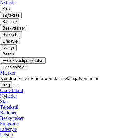
Nyheder
Sko
Tøjtekstil
Balloner
Beskyttelser
Supporter
Lifestyle
Udstyr
Beach
Fysisk vedligeholdelse
Udsalgsvarer
Mærker
Kundeservice i Frankrig
Sikker betaling
Nem retur
Søg
Gode tilbud
Nyheder
Sko
Tøjtekstil
Balloner
Beskyttelser
Supporter
Lifestyle
Udstyr