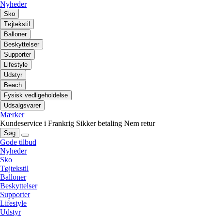
Nyheder
Sko
Tøjtekstil
Balloner
Beskyttelser
Supporter
Lifestyle
Udstyr
Beach
Fysisk vedligeholdelse
Udsalgsvarer
Mærker
Kundeservice i Frankrig
Sikker betaling
Nem retur
Søg
Gode tilbud
Nyheder
Sko
Tøjtekstil
Balloner
Beskyttelser
Supporter
Lifestyle
Udstyr