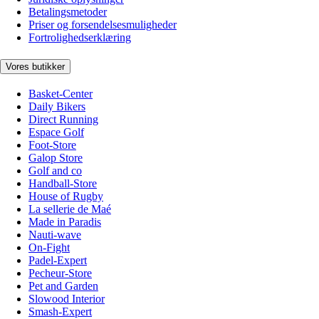
Betalingsmetoder
Priser og forsendelsesmuligheder
Fortrolighedserklæring
Vores butikker
Basket-Center
Daily Bikers
Direct Running
Espace Golf
Foot-Store
Galop Store
Golf and co
Handball-Store
House of Rugby
La sellerie de Maé
Made in Paradis
Nauti-wave
On-Fight
Padel-Expert
Pecheur-Store
Pet and Garden
Slowood Interior
Smash-Expert