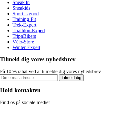
Sneak'In
Sneakids
Sport is good
Training-Fit
Trek-Expert
Triathlon-Expert
TripnBikers
Vélo-Store
Winter-Expert
Tilmeld dig vores nyhedsbrev
Få 10 % rabat ved at tilmelde dig vores nyhedsbrev
Tilmeld dig
Hold kontakten
Find os på sociale medier