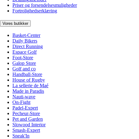
Priser og forsendelsesmuligheder
Fortrolighedserklæring
Vores butikker
Basket-Center
Daily Bikers
Direct Running
Espace Golf
Foot-Store
Galop Store
Golf and co
Handball-Store
House of Rugby
La sellerie de Maé
Made in Paradis
Nauti-wave
On-Fight
Padel-Expert
Pecheur-Store
Pet and Garden
Slowood Interior
Smash-Expert
Sneak'In