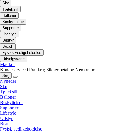
Sko
Tøjtekstil
Balloner
Beskyttelser
Supporter
Lifestyle
Udstyr
Beach
Fysisk vedligeholdelse
Udsalgsvarer
Mærker
Kundeservice i Frankrig
Sikker betaling
Nem retur
Søg
Nyheder
Sko
Tøjtekstil
Balloner
Beskyttelser
Supporter
Lifestyle
Udstyr
Beach
Fysisk vedligeholdelse