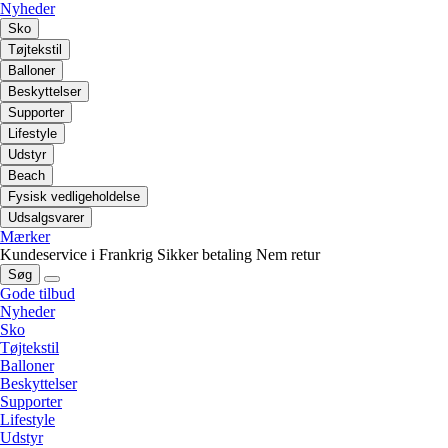
Nyheder
Sko
Tøjtekstil
Balloner
Beskyttelser
Supporter
Lifestyle
Udstyr
Beach
Fysisk vedligeholdelse
Udsalgsvarer
Mærker
Kundeservice i Frankrig
Sikker betaling
Nem retur
Søg
Gode tilbud
Nyheder
Sko
Tøjtekstil
Balloner
Beskyttelser
Supporter
Lifestyle
Udstyr