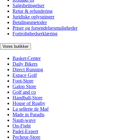
Salgsbetingelser
Retur & refundering
Juridiske oplysninger
Betalingsmetoder
Priser og forsendelsesmuligheder
Fortrolighedserklæring
Vores butikker
Basket-Center
Daily Bikers
Direct Running
Espace Golf
Foot-Store
Galop Store
Golf and co
Handball-Store
House of Rugby
La sellerie de Maé
Made in Paradis
Nauti-wave
On-Fight
Padel-Expert
Pecheur-Store