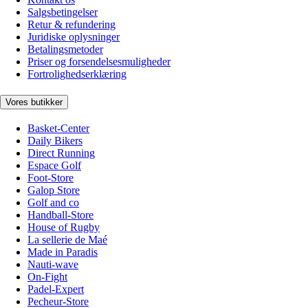
Salgsbetingelser
Retur & refundering
Juridiske oplysninger
Betalingsmetoder
Priser og forsendelsesmuligheder
Fortrolighedserklæring
Vores butikker
Basket-Center
Daily Bikers
Direct Running
Espace Golf
Foot-Store
Galop Store
Golf and co
Handball-Store
House of Rugby
La sellerie de Maé
Made in Paradis
Nauti-wave
On-Fight
Padel-Expert
Pecheur-Store