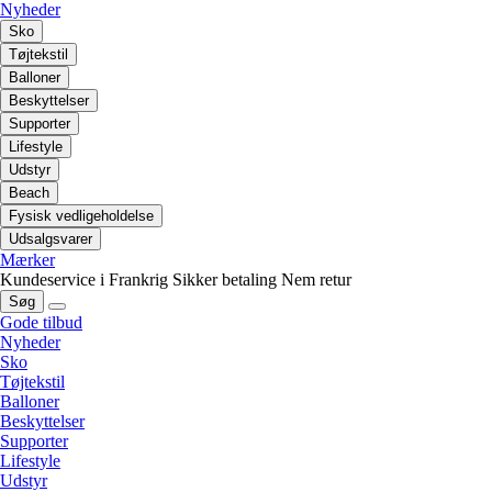
Nyheder
Sko
Tøjtekstil
Balloner
Beskyttelser
Supporter
Lifestyle
Udstyr
Beach
Fysisk vedligeholdelse
Udsalgsvarer
Mærker
Kundeservice i Frankrig
Sikker betaling
Nem retur
Søg
Gode tilbud
Nyheder
Sko
Tøjtekstil
Balloner
Beskyttelser
Supporter
Lifestyle
Udstyr