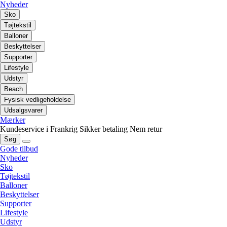
Nyheder
Sko
Tøjtekstil
Balloner
Beskyttelser
Supporter
Lifestyle
Udstyr
Beach
Fysisk vedligeholdelse
Udsalgsvarer
Mærker
Kundeservice i Frankrig
Sikker betaling
Nem retur
Søg
Gode tilbud
Nyheder
Sko
Tøjtekstil
Balloner
Beskyttelser
Supporter
Lifestyle
Udstyr