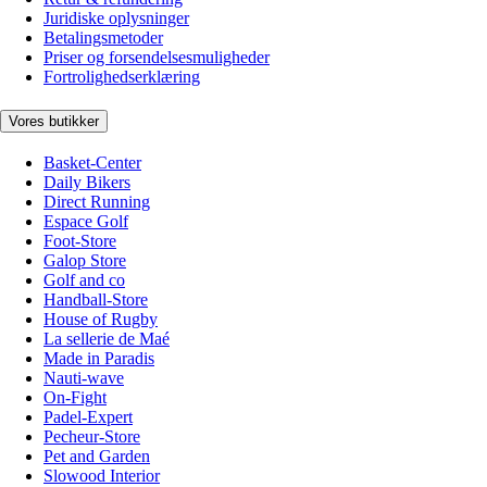
Juridiske oplysninger
Betalingsmetoder
Priser og forsendelsesmuligheder
Fortrolighedserklæring
Vores butikker
Basket-Center
Daily Bikers
Direct Running
Espace Golf
Foot-Store
Galop Store
Golf and co
Handball-Store
House of Rugby
La sellerie de Maé
Made in Paradis
Nauti-wave
On-Fight
Padel-Expert
Pecheur-Store
Pet and Garden
Slowood Interior