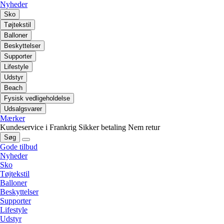
Nyheder
Sko
Tøjtekstil
Balloner
Beskyttelser
Supporter
Lifestyle
Udstyr
Beach
Fysisk vedligeholdelse
Udsalgsvarer
Mærker
Kundeservice i Frankrig
Sikker betaling
Nem retur
Søg
Gode tilbud
Nyheder
Sko
Tøjtekstil
Balloner
Beskyttelser
Supporter
Lifestyle
Udstyr