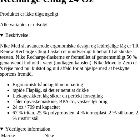
Produktet er ikke tilgængeligt
Alle varianter er udsolgt
Beskrivelse
Nike Med sit avancerede ergonomiske design og letdrejelige låg er TR
Renew Recharge Chug-flasken et uundværligt tilbehør til at slukke
tørsten. Nike Recharge-flaskerne er fremstillet af gennemsnitligt 50 %
genanvendt indhold i vægt (undtagen kapslen). Nike Move to Zero er
's rejse mod nul kulstof og nul affald for at hjælpe med at beskytte
sportens fremtid.
Ergonomisk håndtag til nem bæring
rapide Flaplåg, så det er nemt at drikke
Lækagesikkert låg sikrer en perfekt forsegling
Tåler opvaskemaskine, BPA-fri, vaskes før brug
24 oz / 709 ml kapacitet
67 % tritan, 25 % polypropylen, 4 % termoplast, 2 % silikone, 2
% rustfrit stål
Yderligere information
Mærke
Nike