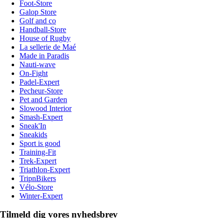
Foot-Store
Galop Store
Golf and co
Handball-Store
House of Rugby
La sellerie de Maé
Made in Paradis
Nauti-wave
On-Fight
Padel-Expert
Pecheur-Store
Pet and Garden
Slowood Interior
Smash-Expert
Sneak'In
Sneakids
Sport is good
Training-Fit
Trek-Expert
Triathlon-Expert
TripnBikers
Vélo-Store
Winter-Expert
Tilmeld dig vores nyhedsbrev