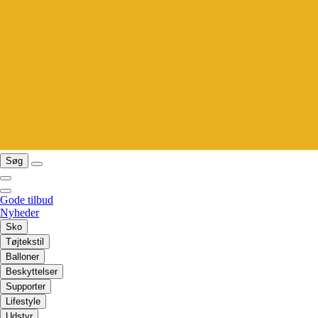
Søg
Gode tilbud
Nyheder
Sko
Tøjtekstil
Balloner
Beskyttelser
Supporter
Lifestyle
Udstyr