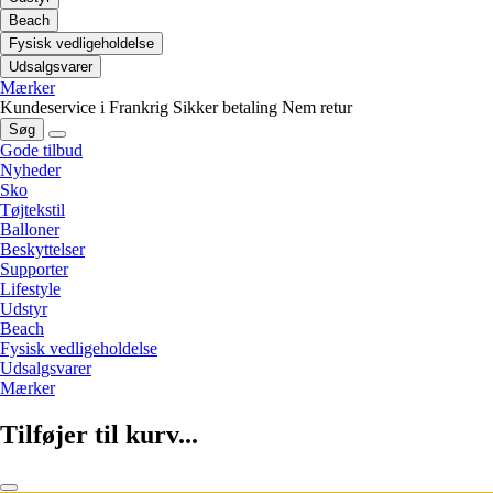
Beach
Fysisk vedligeholdelse
Udsalgsvarer
Mærker
Kundeservice i Frankrig
Sikker betaling
Nem retur
Søg
Gode tilbud
Nyheder
Sko
Tøjtekstil
Balloner
Beskyttelser
Supporter
Lifestyle
Udstyr
Beach
Fysisk vedligeholdelse
Udsalgsvarer
Mærker
Tilføjer til kurv...