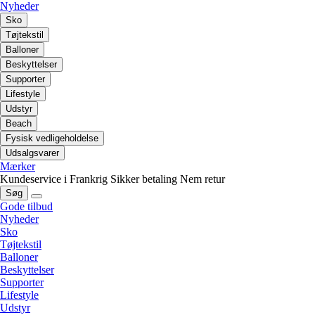
Nyheder
Sko
Tøjtekstil
Balloner
Beskyttelser
Supporter
Lifestyle
Udstyr
Beach
Fysisk vedligeholdelse
Udsalgsvarer
Mærker
Kundeservice i Frankrig
Sikker betaling
Nem retur
Søg
Gode tilbud
Nyheder
Sko
Tøjtekstil
Balloner
Beskyttelser
Supporter
Lifestyle
Udstyr