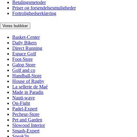
Betalingsmetoder
Priser og forsendelsesmuligheder
Fortrolighedserklæring
Vores butikker
Basket-Center
Daily Bikers
Direct Running
Espace Golf
Foot-Store
Galop Store
Golf and co
Handball-Store
House of Rugby
La sellerie de Maé
Made in Paradis
Nauti-wave
On-Fight
Padel-Expert
Pecheur-Store
Pet and Garden
Slowood Interior
Smash-Expert
Sneak'In