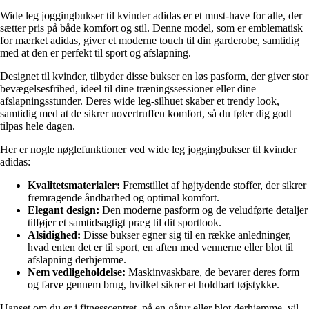
Wide leg joggingbukser til kvinder adidas er et must-have for alle, der
sætter pris på både komfort og stil. Denne model, som er emblematisk
for mærket adidas, giver et moderne touch til din garderobe, samtidig
med at den er perfekt til sport og afslapning.
Designet til kvinder, tilbyder disse bukser en løs pasform, der giver stor
bevægelsesfrihed, ideel til dine træningssessioner eller dine
afslapningsstunder. Deres wide leg-silhuet skaber et trendy look,
samtidig med at de sikrer uovertruffen komfort, så du føler dig godt
tilpas hele dagen.
Her er nogle nøglefunktioner ved wide leg joggingbukser til kvinder
adidas:
Kvalitetsmaterialer:
Fremstillet af højtydende stoffer, der sikrer
fremragende åndbarhed og optimal komfort.
Elegant design:
Den moderne pasform og de veludførte detaljer
tilføjer et samtidsagtigt præg til dit sportlook.
Alsidighed:
Disse bukser egner sig til en række anledninger,
hvad enten det er til sport, en aften med vennerne eller blot til
afslapning derhjemme.
Nem vedligeholdelse:
Maskinvaskbare, de bevarer deres form
og farve gennem brug, hvilket sikrer et holdbart tøjstykke.
Uanset om du er i fitnesscentret, på en gåtur eller blot derhjemme, vil