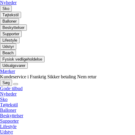
Nyheder
Sko
Tøjtekstil
Balloner
Beskyttelser
Supporter
Lifestyle
Udstyr
Beach
Fysisk vedligeholdelse
Udsalgsvarer
Mærker
Kundeservice i Frankrig
Sikker betaling
Nem retur
Søg
Gode tilbud
Nyheder
Sko
Tøjtekstil
Balloner
Beskyttelser
Supporter
Lifestyle
Udstyr