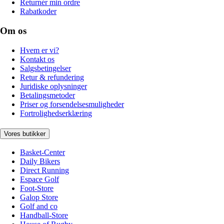
Returnér min ordre
Rabatkoder
Om os
Hvem er vi?
Kontakt os
Salgsbetingelser
Retur & refundering
Juridiske oplysninger
Betalingsmetoder
Priser og forsendelsesmuligheder
Fortrolighedserklæring
Vores butikker
Basket-Center
Daily Bikers
Direct Running
Espace Golf
Foot-Store
Galop Store
Golf and co
Handball-Store