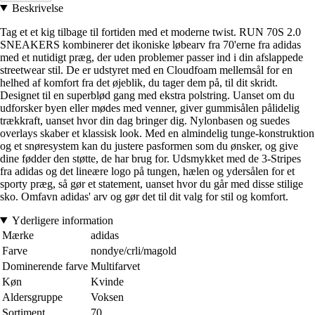
Beskrivelse
Tag et et kig tilbage til fortiden med et moderne twist. RUN 70S 2.0
SNEAKERS kombinerer det ikoniske løbearv fra 70'erne fra adidas
med et nutidigt præg, der uden problemer passer ind i din afslappede
streetwear stil. De er udstyret med en Cloudfoam mellemsål for en
helhed af komfort fra det øjeblik, du tager dem på, til dit skridt.
Designet til en superblød gang med ekstra polstring. Uanset om du
udforsker byen eller mødes med venner, giver gummisålen pålidelig
trækkraft, uanset hvor din dag bringer dig. Nylonbasen og suedes
overlays skaber et klassisk look. Med en almindelig tunge-konstruktion
og et snøresystem kan du justere pasformen som du ønsker, og give
dine fødder den støtte, de har brug for. Udsmykket med de 3-Stripes
fra adidas og det lineære logo på tungen, hælen og ydersålen for et
sporty præg, så gør et statement, uanset hvor du går med disse stilige
sko. Omfavn adidas' arv og gør det til dit valg for stil og komfort.
Yderligere information
Mærke
adidas
Farve
nondye/crli/magold
Dominerende farve
Multifarvet
Køn
Kvinde
Aldersgruppe
Voksen
Sortiment
70