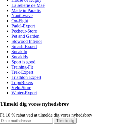
House of Rugby
La sellerie de Maé
Made in Paradis
Nauti-wave
On-Fight
Padel-Expert
Pecheur-Store
Pet and Garden
Slowood Interior
Smash-Expert
Sneak'In
Sneakids
Sport is good
Training-Fit
Trek-Expert
Triathlon-Expert
TripnBikers
Vélo-Store
Winter-Expert
Tilmeld dig vores nyhedsbrev
Få 10 % rabat ved at tilmelde dig vores nyhedsbrev
Tilmeld dig