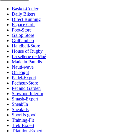
Basket-Center
Daily Bikers
Direct Running
Espace Golf
Foot-Store
Galop Store
Golf and co
Handball-Store
House of Rugby
La sellerie de Maé
Made in Paradis
Nauti-wave
On-Fight
Padel-Expert
Pecheur-Store
Pet and Garden
Slowood Interior
Smash-Expert
Sneak'In
Sneakids
Sport is good
Training-Fit
Trek-Expert
Triathlon-Expert