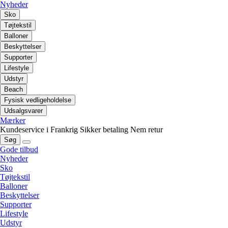
Nyheder
Sko
Tøjtekstil
Balloner
Beskyttelser
Supporter
Lifestyle
Udstyr
Beach
Fysisk vedligeholdelse
Udsalgsvarer
Mærker
Kundeservice i Frankrig
Sikker betaling
Nem retur
Søg
Gode tilbud
Nyheder
Sko
Tøjtekstil
Balloner
Beskyttelser
Supporter
Lifestyle
Udstyr