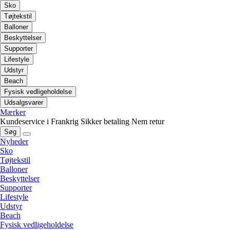
Sko
Tøjtekstil
Balloner
Beskyttelser
Supporter
Lifestyle
Udstyr
Beach
Fysisk vedligeholdelse
Udsalgsvarer
Mærker
Kundeservice i Frankrig
Sikker betaling
Nem retur
Søg
Nyheder
Sko
Tøjtekstil
Balloner
Beskyttelser
Supporter
Lifestyle
Udstyr
Beach
Fysisk vedligeholdelse