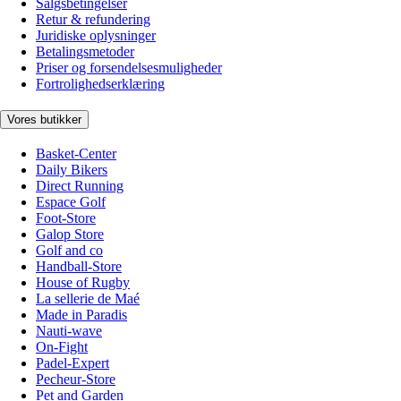
Salgsbetingelser
Retur & refundering
Juridiske oplysninger
Betalingsmetoder
Priser og forsendelsesmuligheder
Fortrolighedserklæring
Vores butikker
Basket-Center
Daily Bikers
Direct Running
Espace Golf
Foot-Store
Galop Store
Golf and co
Handball-Store
House of Rugby
La sellerie de Maé
Made in Paradis
Nauti-wave
On-Fight
Padel-Expert
Pecheur-Store
Pet and Garden