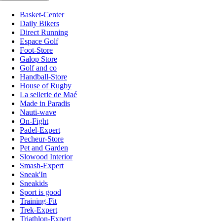
Basket-Center
Daily Bikers
Direct Running
Espace Golf
Foot-Store
Galop Store
Golf and co
Handball-Store
House of Rugby
La sellerie de Maé
Made in Paradis
Nauti-wave
On-Fight
Padel-Expert
Pecheur-Store
Pet and Garden
Slowood Interior
Smash-Expert
Sneak'In
Sneakids
Sport is good
Training-Fit
Trek-Expert
Triathlon-Expert