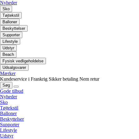
Nyheder
Sko
Tøjtekstil
Balloner
Beskyttelser
Supporter
Lifestyle
Udstyr
Beach
Fysisk vedligeholdelse
Udsalgsvarer
Mærker
Kundeservice i Frankrig
Sikker betaling
Nem retur
Søg
Gode tilbud
Nyheder
Sko
Tøjtekstil
Balloner
Beskyttelser
Supporter
Lifestyle
Udstyr