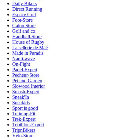
Daily Bikers
Direct Running
Espace Golf
Foot-Store
Galop Store
Golf and co
Handball-Store
House of Rugby
La sellerie de Maé
Made in Paradis
Nauti-wave
On-Fight
Padel-Expert
Pecheur-Store
Pet and Garden
Slowood Interior
Smash-Expert
Sneak'In
Sneakids
Sport is good
Training-Fit
Trek-Expert
Triathlon-Expert
TripnBikers
Vélo-Store