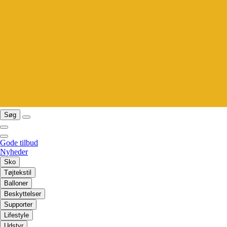
Søg
Gode tilbud
Nyheder
Sko
Tøjtekstil
Balloner
Beskyttelser
Supporter
Lifestyle
Udstyr