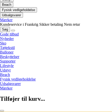
Beach
Fysisk vedligeholdelse
Udsalgsvarer
Mærker
Kundeservice i Frankrig
Sikker betaling
Nem retur
Søg
Gode tilbud
Nyheder
Sko
Tøjtekstil
Balloner
Beskyttelser
Supporter
Lifestyle
Udstyr
Beach
Fysisk vedligeholdelse
Udsalgsvarer
Mærker
Tilføjer til kurv...