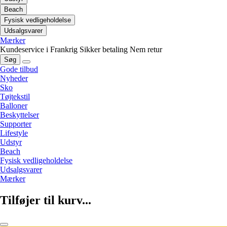
Beach
Fysisk vedligeholdelse
Udsalgsvarer
Mærker
Kundeservice i Frankrig
Sikker betaling
Nem retur
Søg
Gode tilbud
Nyheder
Sko
Tøjtekstil
Balloner
Beskyttelser
Supporter
Lifestyle
Udstyr
Beach
Fysisk vedligeholdelse
Udsalgsvarer
Mærker
Tilføjer til kurv...