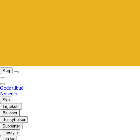
Søg
Gode tilbud
Nyheder
Sko
Tøjtekstil
Balloner
Beskyttelser
Supporter
Lifestyle
Udstyr