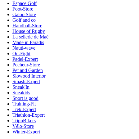
Espace Golf
Foot-Store
Galop Store
Golf and co
Handball-Store
House of Rugby
La sellerie de Maé
Made in Paradis
Nauti-wave
On-Fight
Padel-Expert
Pecheur-Store
Pet and Garden
Slowood Interior
Smash-Expert
Sneak'In
Sneakids
Sport is good
Training-Fit
Trek-Expert
Triathlon-Expert
TripnBikers
Vélo-Store
Winter-Expert