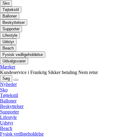
Sko
Tøjtekstil
Balloner
Beskyttelser
Supporter
Lifestyle
Udstyr
Beach
Fysisk vedligeholdelse
Udsalgsvarer
Mærker
Kundeservice i Frankrig
Sikker betaling
Nem retur
Søg
Nyheder
Sko
Tøjtekstil
Balloner
Beskyttelser
Supporter
Lifestyle
Udstyr
Beach
Fysisk vedligeholdelse