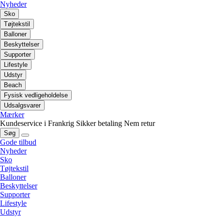
Nyheder
Sko
Tøjtekstil
Balloner
Beskyttelser
Supporter
Lifestyle
Udstyr
Beach
Fysisk vedligeholdelse
Udsalgsvarer
Mærker
Kundeservice i Frankrig
Sikker betaling
Nem retur
Søg
Gode tilbud
Nyheder
Sko
Tøjtekstil
Balloner
Beskyttelser
Supporter
Lifestyle
Udstyr