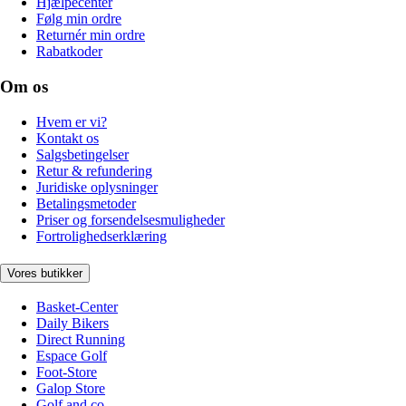
Hjælpecenter
Følg min ordre
Returnér min ordre
Rabatkoder
Om os
Hvem er vi?
Kontakt os
Salgsbetingelser
Retur & refundering
Juridiske oplysninger
Betalingsmetoder
Priser og forsendelsesmuligheder
Fortrolighedserklæring
Vores butikker
Basket-Center
Daily Bikers
Direct Running
Espace Golf
Foot-Store
Galop Store
Golf and co