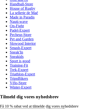
Handball-Store
House of Rugby
La sellerie de Maé
Made in Paradis
Nauti-wave
On-Fight
Padel-Expert
Pecheur-Store
Pet and Garden
Slowood Interior
Smash-Expert
Sneak'In
Sneakids
Sport is good
Training-Fit
Trek-Expert
Triathlon-Expert
TripnBikers
Vélo-Store
Winter-Expert
Tilmeld dig vores nyhedsbrev
Få 10 % rabat ved at tilmelde dig vores nyhedsbrev