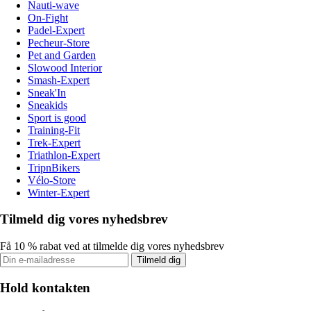
Nauti-wave
On-Fight
Padel-Expert
Pecheur-Store
Pet and Garden
Slowood Interior
Smash-Expert
Sneak'In
Sneakids
Sport is good
Training-Fit
Trek-Expert
Triathlon-Expert
TripnBikers
Vélo-Store
Winter-Expert
Tilmeld dig vores nyhedsbrev
Få 10 % rabat ved at tilmelde dig vores nyhedsbrev
Tilmeld dig
Hold kontakten