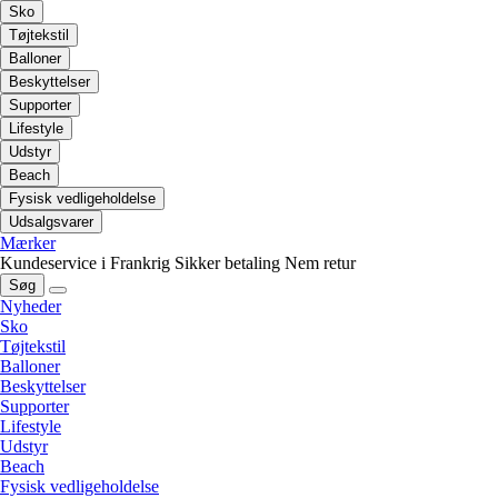
Sko
Tøjtekstil
Balloner
Beskyttelser
Supporter
Lifestyle
Udstyr
Beach
Fysisk vedligeholdelse
Udsalgsvarer
Mærker
Kundeservice i Frankrig
Sikker betaling
Nem retur
Søg
Nyheder
Sko
Tøjtekstil
Balloner
Beskyttelser
Supporter
Lifestyle
Udstyr
Beach
Fysisk vedligeholdelse