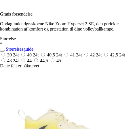
Gratis forsendelse
Opdag indendørsskoene Nike Zoom Hyperset 2 SE, den perfekte
kombination af komfort og præstation til dine volleyballkampe.
Størrelse
*
Størrelsesguide
39
24t
40
24t
40,5
24t
41
24t
42
24t
42,5
24t
43
24t
44
44,5
45
Dette felt er påkrævet