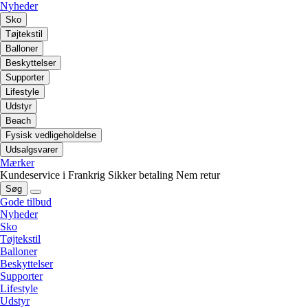
Nyheder
Sko
Tøjtekstil
Balloner
Beskyttelser
Supporter
Lifestyle
Udstyr
Beach
Fysisk vedligeholdelse
Udsalgsvarer
Mærker
Kundeservice i Frankrig
Sikker betaling
Nem retur
Søg
Gode tilbud
Nyheder
Sko
Tøjtekstil
Balloner
Beskyttelser
Supporter
Lifestyle
Udstyr