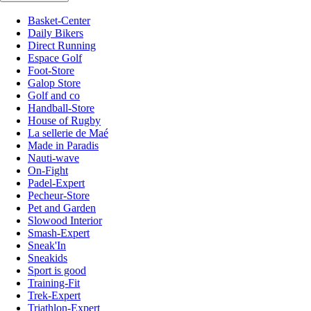
Basket-Center
Daily Bikers
Direct Running
Espace Golf
Foot-Store
Galop Store
Golf and co
Handball-Store
House of Rugby
La sellerie de Maé
Made in Paradis
Nauti-wave
On-Fight
Padel-Expert
Pecheur-Store
Pet and Garden
Slowood Interior
Smash-Expert
Sneak'In
Sneakids
Sport is good
Training-Fit
Trek-Expert
Triathlon-Expert