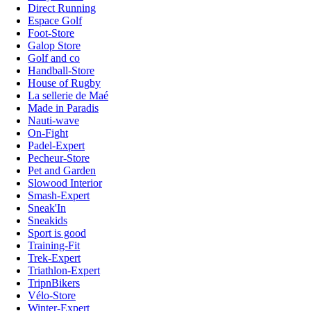
Direct Running
Espace Golf
Foot-Store
Galop Store
Golf and co
Handball-Store
House of Rugby
La sellerie de Maé
Made in Paradis
Nauti-wave
On-Fight
Padel-Expert
Pecheur-Store
Pet and Garden
Slowood Interior
Smash-Expert
Sneak'In
Sneakids
Sport is good
Training-Fit
Trek-Expert
Triathlon-Expert
TripnBikers
Vélo-Store
Winter-Expert