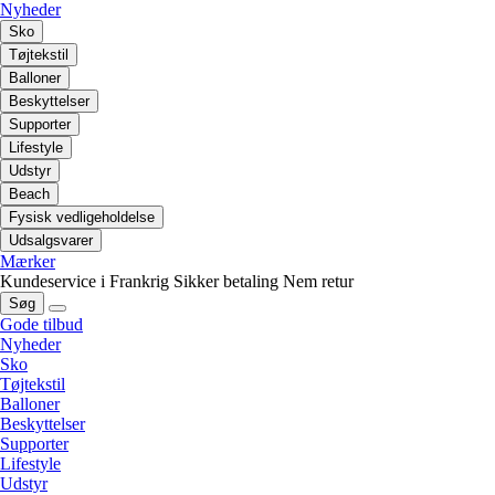
Nyheder
Sko
Tøjtekstil
Balloner
Beskyttelser
Supporter
Lifestyle
Udstyr
Beach
Fysisk vedligeholdelse
Udsalgsvarer
Mærker
Kundeservice i Frankrig
Sikker betaling
Nem retur
Søg
Gode tilbud
Nyheder
Sko
Tøjtekstil
Balloner
Beskyttelser
Supporter
Lifestyle
Udstyr