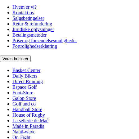
Hvem er vi?
Kontakt os
Salgsbetingelser
Retur & refundering
Juridiske oplysninger
Betalingsmetoder
Priser og forsendelsesmuligheder
Fortrolighedserklæring
Vores butikker
Basket-Center
Daily Bikers
Direct Running
Espace Golf
Foot-Store
Galop Store
Golf and co
Handball-Store
House of Rugby
La sellerie de Maé
Made in Paradis
Nauti-wave
On-Fight