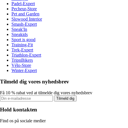
Padel-Expert
Pecheur-Store
Pet and Garden
Slowood Interior
Smash-Expert
Sneak'In
Sneakids
Sport is good
Training-Fit
Trek-Expert
Triathlon-Expert
TripnBikers
Vélo-Store
Winter-Expert
Tilmeld dig vores nyhedsbrev
Få 10 % rabat ved at tilmelde dig vores nyhedsbrev
Tilmeld dig
Hold kontakten
Find os på sociale medier