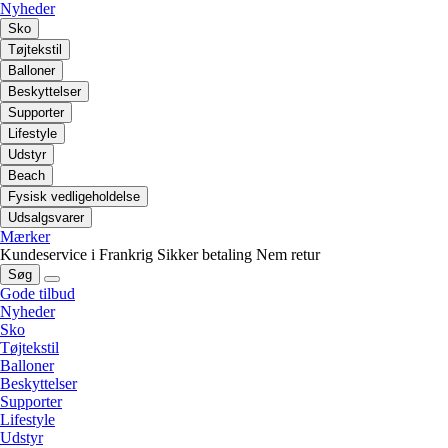
Nyheder
Sko
Tøjtekstil
Balloner
Beskyttelser
Supporter
Lifestyle
Udstyr
Beach
Fysisk vedligeholdelse
Udsalgsvarer
Mærker
Kundeservice i Frankrig
Sikker betaling
Nem retur
Søg
Gode tilbud
Nyheder
Sko
Tøjtekstil
Balloner
Beskyttelser
Supporter
Lifestyle
Udstyr