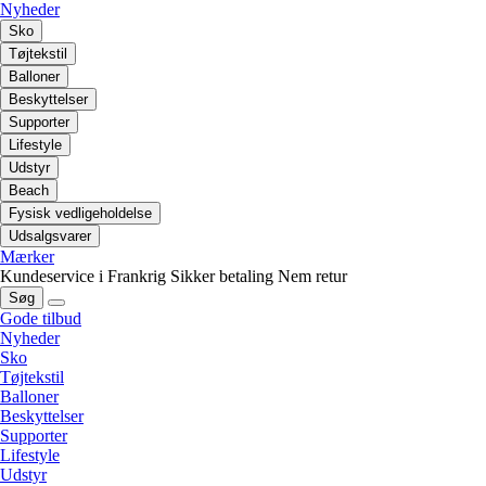
Nyheder
Sko
Tøjtekstil
Balloner
Beskyttelser
Supporter
Lifestyle
Udstyr
Beach
Fysisk vedligeholdelse
Udsalgsvarer
Mærker
Kundeservice i Frankrig
Sikker betaling
Nem retur
Søg
Gode tilbud
Nyheder
Sko
Tøjtekstil
Balloner
Beskyttelser
Supporter
Lifestyle
Udstyr