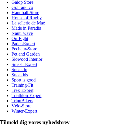
Galop Store
Golf and co
Handball-Store
House of Rugby
La sellerie de Maé
Made in Paradis
Nauti-wave
On-Fight
Padel-Expert
Pecheur-Store
Pet and Garden
Slowood Interior
Smash-Expert
Sneak'In
Sneakids
Sport is good
Training-Fit
Trek-Expert
Triathlon-Expert
TripnBikers
Vélo-Store
Winter-Expert
Tilmeld dig vores nyhedsbrev