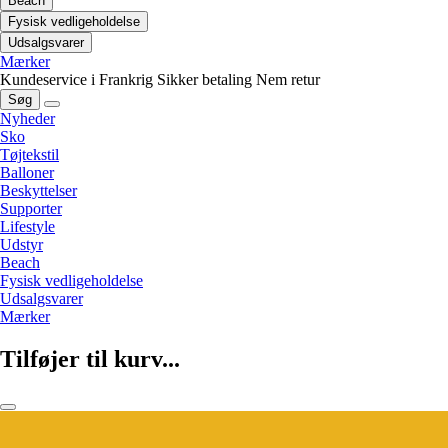
Beach
Fysisk vedligeholdelse
Udsalgsvarer
Mærker
Kundeservice i Frankrig
Sikker betaling
Nem retur
Søg
Nyheder
Sko
Tøjtekstil
Balloner
Beskyttelser
Supporter
Lifestyle
Udstyr
Beach
Fysisk vedligeholdelse
Udsalgsvarer
Mærker
Tilføjer til kurv...