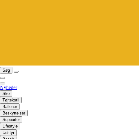
Søg
Nyheder
Sko
Tøjtekstil
Balloner
Beskyttelser
Supporter
Lifestyle
Udstyr