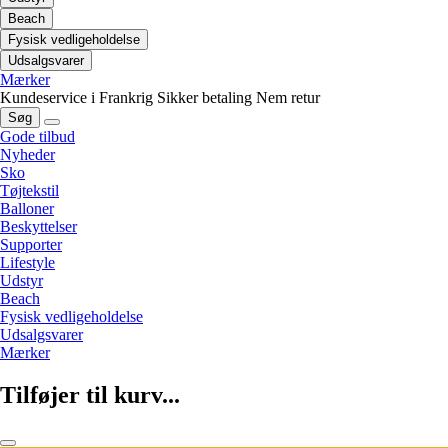
Beach
Fysisk vedligeholdelse
Udsalgsvarer
Mærker
Kundeservice i Frankrig
Sikker betaling
Nem retur
Søg
Gode tilbud
Nyheder
Sko
Tøjtekstil
Balloner
Beskyttelser
Supporter
Lifestyle
Udstyr
Beach
Fysisk vedligeholdelse
Udsalgsvarer
Mærker
Tilføjer til kurv...