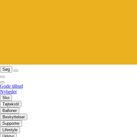
Søg
Gode tilbud
Nyheder
Sko
Tøjtekstil
Balloner
Beskyttelser
Supporter
Lifestyle
Udstyr