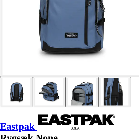
Eastpak
Rygsæk None