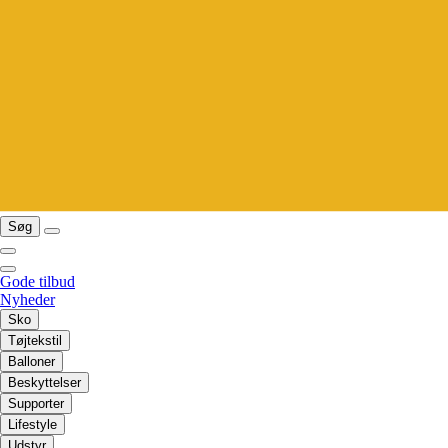
Søg
Gode tilbud
Nyheder
Sko
Tøjtekstil
Balloner
Beskyttelser
Supporter
Lifestyle
Udstyr