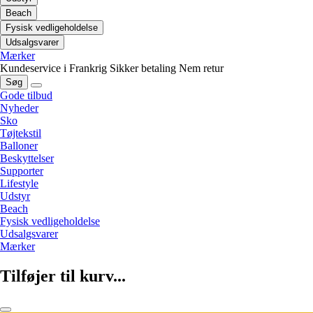
Beach
Fysisk vedligeholdelse
Udsalgsvarer
Mærker
Kundeservice i Frankrig
Sikker betaling
Nem retur
Søg
Gode tilbud
Nyheder
Sko
Tøjtekstil
Balloner
Beskyttelser
Supporter
Lifestyle
Udstyr
Beach
Fysisk vedligeholdelse
Udsalgsvarer
Mærker
Tilføjer til kurv...