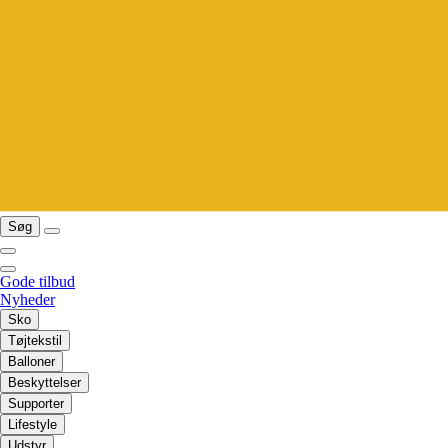
Søg
Gode tilbud
Nyheder
Sko
Tøjtekstil
Balloner
Beskyttelser
Supporter
Lifestyle
Udstyr