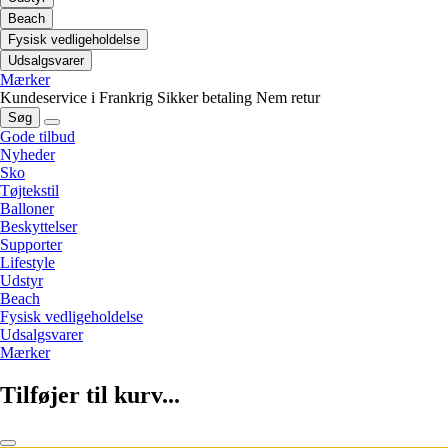
Beach
Fysisk vedligeholdelse
Udsalgsvarer
Mærker
Kundeservice i Frankrig
Sikker betaling
Nem retur
Søg
Gode tilbud
Nyheder
Sko
Tøjtekstil
Balloner
Beskyttelser
Supporter
Lifestyle
Udstyr
Beach
Fysisk vedligeholdelse
Udsalgsvarer
Mærker
Tilføjer til kurv...