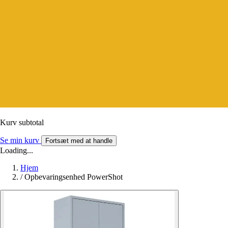
Kurv subtotal
Se min kurv
Fortsæt med at handle
Loading...
Hjem
/
Opbevaringsenhed PowerShot