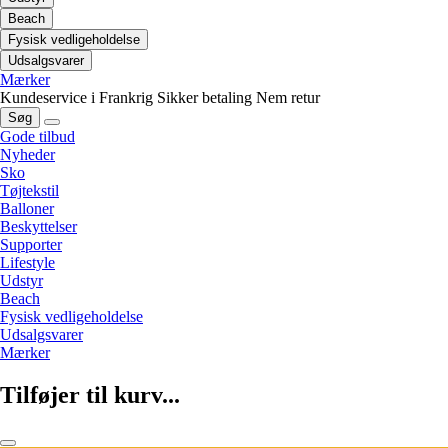
Beach
Fysisk vedligeholdelse
Udsalgsvarer
Mærker
Kundeservice i Frankrig
Sikker betaling
Nem retur
Søg
Gode tilbud
Nyheder
Sko
Tøjtekstil
Balloner
Beskyttelser
Supporter
Lifestyle
Udstyr
Beach
Fysisk vedligeholdelse
Udsalgsvarer
Mærker
Tilføjer til kurv...