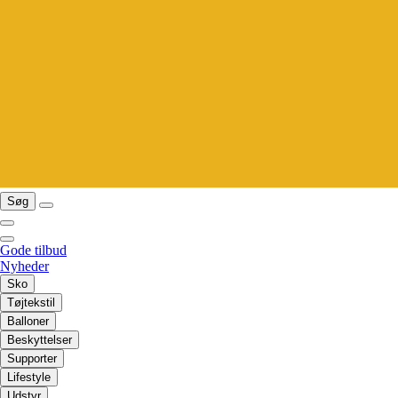
Søg
Gode tilbud
Nyheder
Sko
Tøjtekstil
Balloner
Beskyttelser
Supporter
Lifestyle
Udstyr