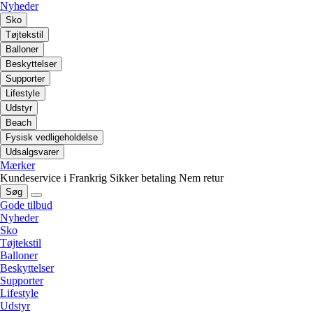
Nyheder
Sko
Tøjtekstil
Balloner
Beskyttelser
Supporter
Lifestyle
Udstyr
Beach
Fysisk vedligeholdelse
Udsalgsvarer
Mærker
Kundeservice i Frankrig
Sikker betaling
Nem retur
Søg
Gode tilbud
Nyheder
Sko
Tøjtekstil
Balloner
Beskyttelser
Supporter
Lifestyle
Udstyr