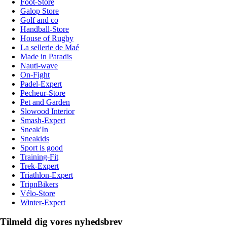
Foot-Store
Galop Store
Golf and co
Handball-Store
House of Rugby
La sellerie de Maé
Made in Paradis
Nauti-wave
On-Fight
Padel-Expert
Pecheur-Store
Pet and Garden
Slowood Interior
Smash-Expert
Sneak'In
Sneakids
Sport is good
Training-Fit
Trek-Expert
Triathlon-Expert
TripnBikers
Vélo-Store
Winter-Expert
Tilmeld dig vores nyhedsbrev