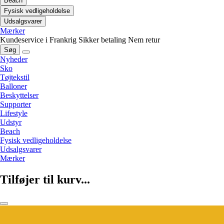
Beach
Fysisk vedligeholdelse
Udsalgsvarer
Mærker
Kundeservice i Frankrig
Sikker betaling
Nem retur
Søg
Nyheder
Sko
Tøjtekstil
Balloner
Beskyttelser
Supporter
Lifestyle
Udstyr
Beach
Fysisk vedligeholdelse
Udsalgsvarer
Mærker
Tilføjer til kurv...