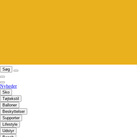
Søg
Nyheder
Sko
Tøjtekstil
Balloner
Beskyttelser
Supporter
Lifestyle
Udstyr