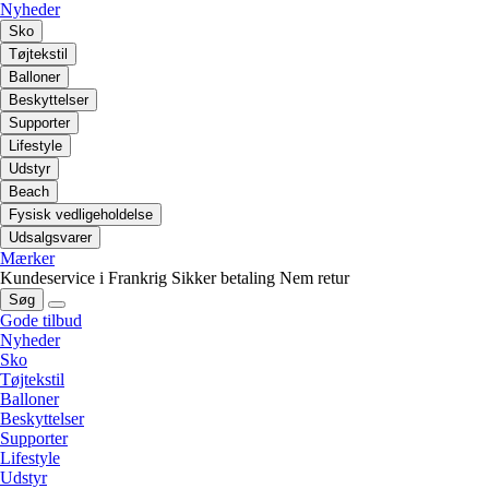
Nyheder
Sko
Tøjtekstil
Balloner
Beskyttelser
Supporter
Lifestyle
Udstyr
Beach
Fysisk vedligeholdelse
Udsalgsvarer
Mærker
Kundeservice i Frankrig
Sikker betaling
Nem retur
Søg
Gode tilbud
Nyheder
Sko
Tøjtekstil
Balloner
Beskyttelser
Supporter
Lifestyle
Udstyr