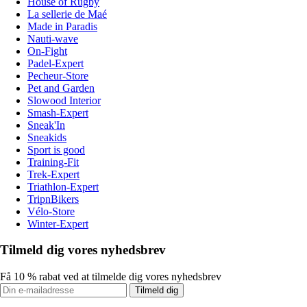
House of Rugby
La sellerie de Maé
Made in Paradis
Nauti-wave
On-Fight
Padel-Expert
Pecheur-Store
Pet and Garden
Slowood Interior
Smash-Expert
Sneak'In
Sneakids
Sport is good
Training-Fit
Trek-Expert
Triathlon-Expert
TripnBikers
Vélo-Store
Winter-Expert
Tilmeld dig vores nyhedsbrev
Få 10 % rabat ved at tilmelde dig vores nyhedsbrev
Tilmeld dig