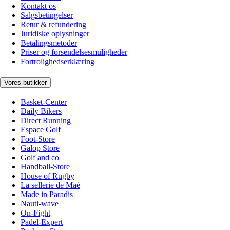
Kontakt os
Salgsbetingelser
Retur & refundering
Juridiske oplysninger
Betalingsmetoder
Priser og forsendelsesmuligheder
Fortrolighedserklæring
Vores butikker
Basket-Center
Daily Bikers
Direct Running
Espace Golf
Foot-Store
Galop Store
Golf and co
Handball-Store
House of Rugby
La sellerie de Maé
Made in Paradis
Nauti-wave
On-Fight
Padel-Expert