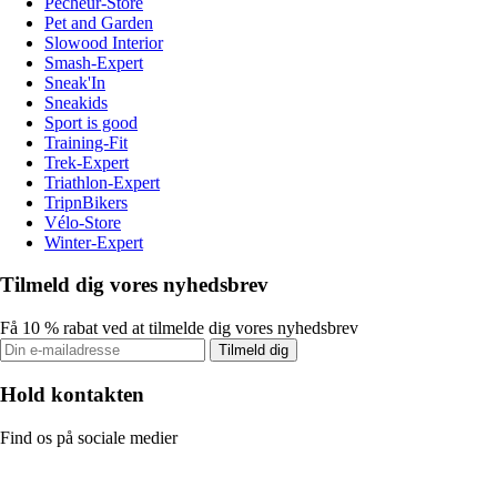
Pecheur-Store
Pet and Garden
Slowood Interior
Smash-Expert
Sneak'In
Sneakids
Sport is good
Training-Fit
Trek-Expert
Triathlon-Expert
TripnBikers
Vélo-Store
Winter-Expert
Tilmeld dig vores nyhedsbrev
Få 10 % rabat ved at tilmelde dig vores nyhedsbrev
Tilmeld dig
Hold kontakten
Find os på sociale medier