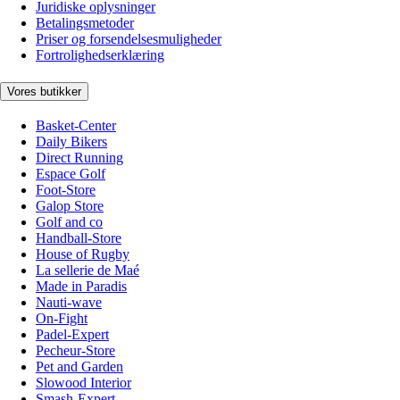
Juridiske oplysninger
Betalingsmetoder
Priser og forsendelsesmuligheder
Fortrolighedserklæring
Vores butikker
Basket-Center
Daily Bikers
Direct Running
Espace Golf
Foot-Store
Galop Store
Golf and co
Handball-Store
House of Rugby
La sellerie de Maé
Made in Paradis
Nauti-wave
On-Fight
Padel-Expert
Pecheur-Store
Pet and Garden
Slowood Interior
Smash-Expert