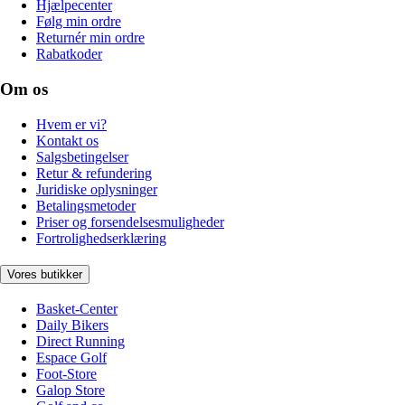
Hjælpecenter
Følg min ordre
Returnér min ordre
Rabatkoder
Om os
Hvem er vi?
Kontakt os
Salgsbetingelser
Retur & refundering
Juridiske oplysninger
Betalingsmetoder
Priser og forsendelsesmuligheder
Fortrolighedserklæring
Vores butikker
Basket-Center
Daily Bikers
Direct Running
Espace Golf
Foot-Store
Galop Store