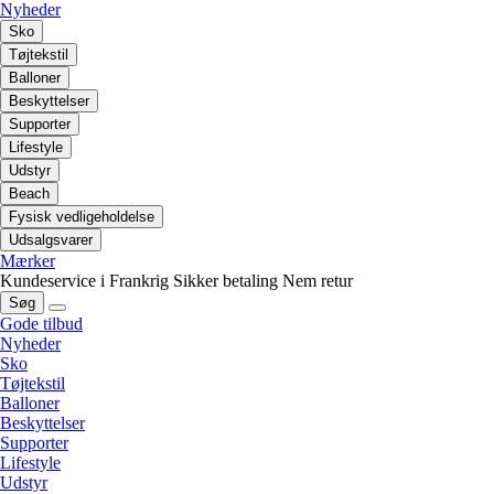
Nyheder
Sko
Tøjtekstil
Balloner
Beskyttelser
Supporter
Lifestyle
Udstyr
Beach
Fysisk vedligeholdelse
Udsalgsvarer
Mærker
Kundeservice i Frankrig
Sikker betaling
Nem retur
Søg
Gode tilbud
Nyheder
Sko
Tøjtekstil
Balloner
Beskyttelser
Supporter
Lifestyle
Udstyr