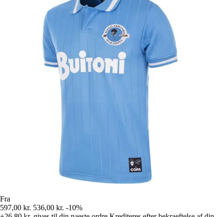
Fra
597,00 kr.
536,00 kr.
-10%
+26,80 kr.
gives til din naeste ordre
Krediteres efter bekraeftelse af din