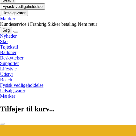
Beach
Fysisk vedligeholdelse
Udsalgsvarer
Mærker
Kundeservice i Frankrig
Sikker betaling
Nem retur
Søg
Nyheder
Sko
Tøjtekstil
Balloner
Beskyttelser
Supporter
Lifestyle
Udstyr
Beach
Fysisk vedligeholdelse
Udsalgsvarer
Mærker
Tilføjer til kurv...