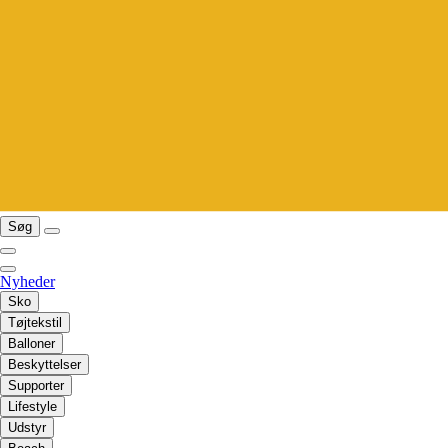
Søg
Nyheder
Sko
Tøjtekstil
Balloner
Beskyttelser
Supporter
Lifestyle
Udstyr