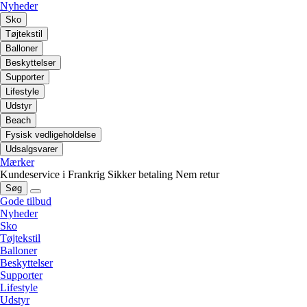
Nyheder
Sko
Tøjtekstil
Balloner
Beskyttelser
Supporter
Lifestyle
Udstyr
Beach
Fysisk vedligeholdelse
Udsalgsvarer
Mærker
Kundeservice i Frankrig
Sikker betaling
Nem retur
Søg
Gode tilbud
Nyheder
Sko
Tøjtekstil
Balloner
Beskyttelser
Supporter
Lifestyle
Udstyr