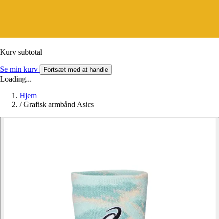
Kurv subtotal
Se min kurv
Fortsæt med at handle
Loading...
Hjem
/
Grafisk armbånd Asics