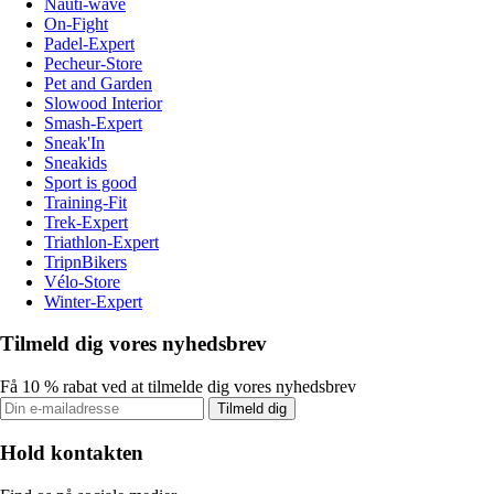
Nauti-wave
On-Fight
Padel-Expert
Pecheur-Store
Pet and Garden
Slowood Interior
Smash-Expert
Sneak'In
Sneakids
Sport is good
Training-Fit
Trek-Expert
Triathlon-Expert
TripnBikers
Vélo-Store
Winter-Expert
Tilmeld dig vores nyhedsbrev
Få 10 % rabat ved at tilmelde dig vores nyhedsbrev
Tilmeld dig
Hold kontakten