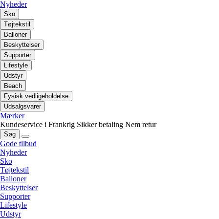
Nyheder
Sko
Tøjtekstil
Balloner
Beskyttelser
Supporter
Lifestyle
Udstyr
Beach
Fysisk vedligeholdelse
Udsalgsvarer
Mærker
Kundeservice i Frankrig
Sikker betaling
Nem retur
Søg
Gode tilbud
Nyheder
Sko
Tøjtekstil
Balloner
Beskyttelser
Supporter
Lifestyle
Udstyr