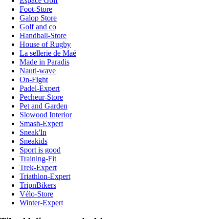
Espace Golf
Foot-Store
Galop Store
Golf and co
Handball-Store
House of Rugby
La sellerie de Maé
Made in Paradis
Nauti-wave
On-Fight
Padel-Expert
Pecheur-Store
Pet and Garden
Slowood Interior
Smash-Expert
Sneak'In
Sneakids
Sport is good
Training-Fit
Trek-Expert
Triathlon-Expert
TripnBikers
Vélo-Store
Winter-Expert