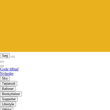
Søg
Gode tilbud
Nyheder
Sko
Tøjtekstil
Balloner
Beskyttelser
Supporter
Lifestyle
Udstyr