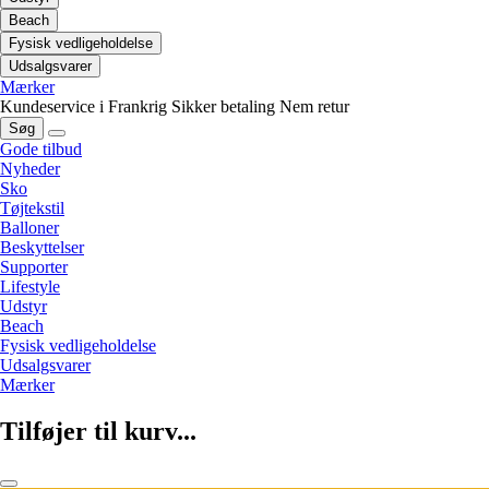
Beach
Fysisk vedligeholdelse
Udsalgsvarer
Mærker
Kundeservice i Frankrig
Sikker betaling
Nem retur
Søg
Gode tilbud
Nyheder
Sko
Tøjtekstil
Balloner
Beskyttelser
Supporter
Lifestyle
Udstyr
Beach
Fysisk vedligeholdelse
Udsalgsvarer
Mærker
Tilføjer til kurv...