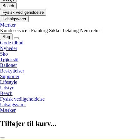
Beach
Fysisk vedligeholdelse
Udsalgsvarer
Mærker
Kundeservice i Frankrig
Sikker betaling
Nem retur
Søg
Gode tilbud
Nyheder
Sko
Tøjtekstil
Balloner
Beskyttelser
Supporter
Lifestyle
Udstyr
Beach
Fysisk vedligeholdelse
Udsalgsvarer
Mærker
Tilføjer til kurv...