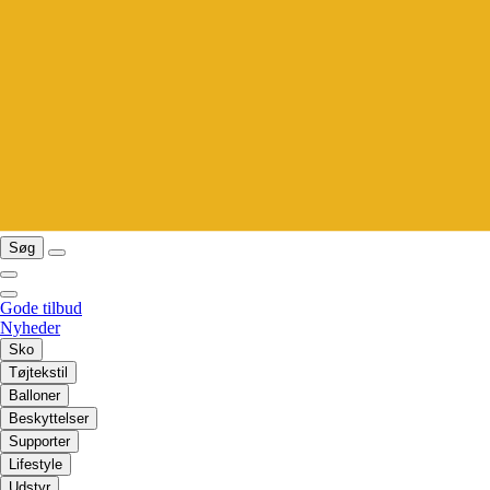
Søg
Gode tilbud
Nyheder
Sko
Tøjtekstil
Balloner
Beskyttelser
Supporter
Lifestyle
Udstyr