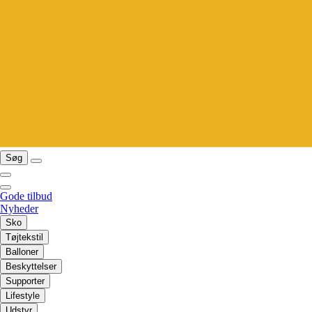
Søg
Gode tilbud
Nyheder
Sko
Tøjtekstil
Balloner
Beskyttelser
Supporter
Lifestyle
Udstyr