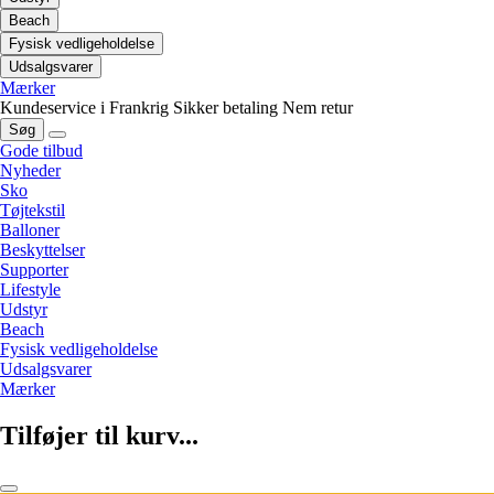
Beach
Fysisk vedligeholdelse
Udsalgsvarer
Mærker
Kundeservice i Frankrig
Sikker betaling
Nem retur
Søg
Gode tilbud
Nyheder
Sko
Tøjtekstil
Balloner
Beskyttelser
Supporter
Lifestyle
Udstyr
Beach
Fysisk vedligeholdelse
Udsalgsvarer
Mærker
Tilføjer til kurv...