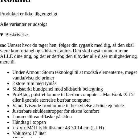
Produktet er ikke tilgængeligt
Alle varianter er udsolgt
Beskrivelse
sac Uanset hvor du tager hen, følger din rygsæk med dig, så den skal
være komfortabel og slidstærk.autres Den skal også kunne rumme
ALLE dine ting, og det er derfor, den tilbyder alle disse muligheder og
mere til.
Under Armour Storm teknologi til at modstå elementerne, meget
vandafvisende primer
2 store rum med lynlås
Slidstærkt bundpanel med slidstærk belægning
ProBlød, polstret lomme til bærbar computer - MacBook ® 15"
eller lignende størrelse bærbar computer
Vandafvisende frontlomme til beskyttelse af dine ejendele
Justerbare skulderstropper for ekstra komfort
Lomme til vandflaske på siden
Håndtag i toppen
x x x x Mål i fyldt tilstand: 48 30 14 cm (L l H)
Volumen: 17 liter