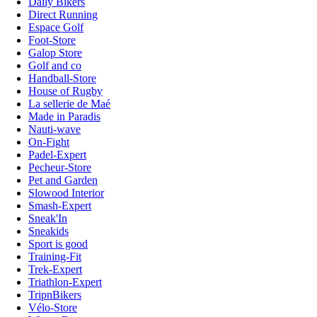
Daily Bikers
Direct Running
Espace Golf
Foot-Store
Galop Store
Golf and co
Handball-Store
House of Rugby
La sellerie de Maé
Made in Paradis
Nauti-wave
On-Fight
Padel-Expert
Pecheur-Store
Pet and Garden
Slowood Interior
Smash-Expert
Sneak'In
Sneakids
Sport is good
Training-Fit
Trek-Expert
Triathlon-Expert
TripnBikers
Vélo-Store