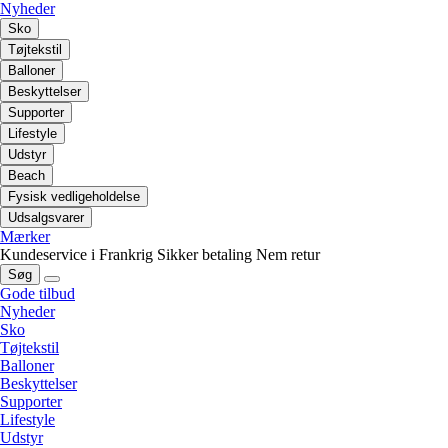
Nyheder
Sko
Tøjtekstil
Balloner
Beskyttelser
Supporter
Lifestyle
Udstyr
Beach
Fysisk vedligeholdelse
Udsalgsvarer
Mærker
Kundeservice i Frankrig
Sikker betaling
Nem retur
Søg
Gode tilbud
Nyheder
Sko
Tøjtekstil
Balloner
Beskyttelser
Supporter
Lifestyle
Udstyr