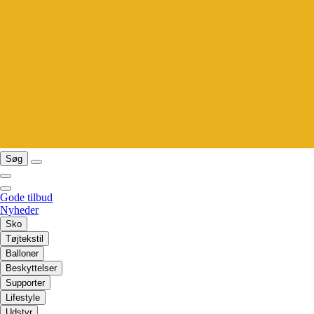
Søg
Gode tilbud
Nyheder
Sko
Tøjtekstil
Balloner
Beskyttelser
Supporter
Lifestyle
Udstyr