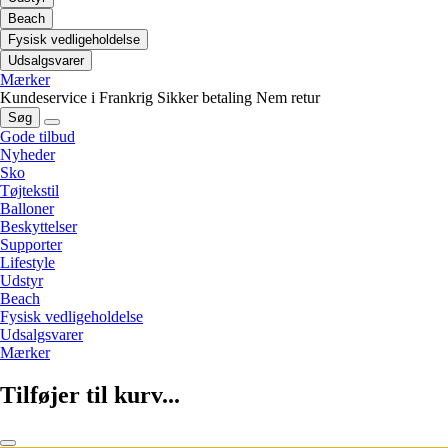
Beach
Fysisk vedligeholdelse
Udsalgsvarer
Mærker
Kundeservice i Frankrig
Sikker betaling
Nem retur
Søg
Gode tilbud
Nyheder
Sko
Tøjtekstil
Balloner
Beskyttelser
Supporter
Lifestyle
Udstyr
Beach
Fysisk vedligeholdelse
Udsalgsvarer
Mærker
Tilføjer til kurv...