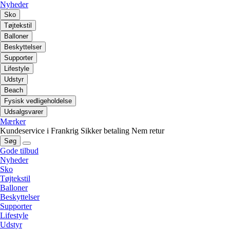
Nyheder
Sko
Tøjtekstil
Balloner
Beskyttelser
Supporter
Lifestyle
Udstyr
Beach
Fysisk vedligeholdelse
Udsalgsvarer
Mærker
Kundeservice i Frankrig
Sikker betaling
Nem retur
Søg
Gode tilbud
Nyheder
Sko
Tøjtekstil
Balloner
Beskyttelser
Supporter
Lifestyle
Udstyr