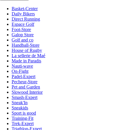
Basket-Center
Daily Bikers
Direct Running
Espace Golf
Foot-Store
Galop Store
Golf and co
Handball-Store
House of Rugby
La sellerie de Maé
Made in Paradis
Nauti-wave
On-Fight
Padel-Expert
Pecheur-Store
Pet and Garden
Slowood Interior
Smash-Expert
Sneak'In
Sneakids
Sport is good
Training-Fit
Trek-Expert
Triathlon-Expert